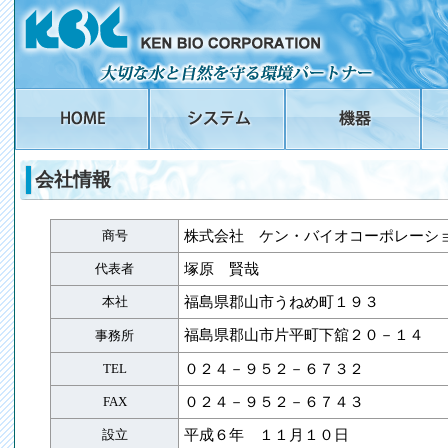
会社情報
商号
株式会社 ケン・バイオコーポレーシ
代表者
塚原 賢哉
本社
福島県郡山市うねめ町１９３
福島県郡山市片平町下舘２０－１
事務所
TEL
０２４－９５２－６７３２
FAX
０２４－９５２－６７４３
設立
平成６年 １１月１０日